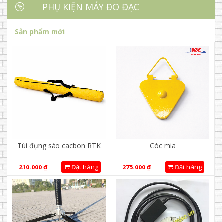
PHỤ KIỆN MÁY ĐO ĐẠC
Sản phẩm mới
Túi đựng sào cacbon RTK
Cóc mia
210.000
₫
Đặt hàng
275.000
₫
Đặt hàng