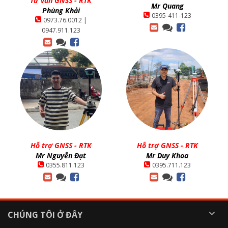
Tư vấn GNSS - RTK
Mr Quang
Phùng Khải
0395-411-123
0973.76.0012 |
0947.911.123
Hỗ trợ GNSS - RTK
Hỗ trợ GNSS - RTK
Mr Nguyễn Đạt
Mr Duy Khoa
0355.811.123
0395.711.123
CHÚNG TÔI Ở ĐÂY