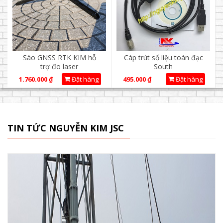
Sào GNSS RTK KIM hỗ
Cáp trút số liệu toàn đạc
trợ đo laser
South
1.760.000
₫
Đặt hàng
495.000
₫
Đặt hàng
TIN TỨC NGUYỄN KIM JSC