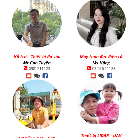
Hỗ trợ - Thiết bị đo sâu
Máy toàn đạc điện tử
Mr Cao Tuyến
Ms Hằng
0981211123
08.676.11123
Thiết bị LIDAR - UAV