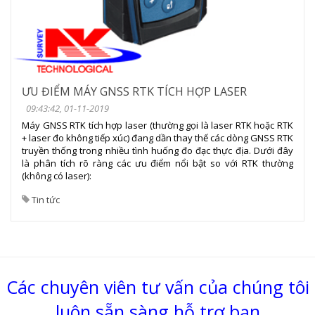
ƯU ĐIỂM MÁY GNSS RTK TÍCH HỢP LASER
09:43:42, 01-11-2019
Máy GNSS RTK tích hợp laser (thường gọi là laser RTK hoặc RTK
+ laser đo không tiếp xúc) đang dần thay thế các dòng GNSS RTK
truyền thống trong nhiều tình huống đo đạc thực địa. Dưới đây
là phân tích rõ ràng các ưu điểm nổi bật so với RTK thường
(không có laser):
Tin tức
Các chuyên viên tư vấn của chúng tôi
luôn sẵn sàng hỗ trợ bạn