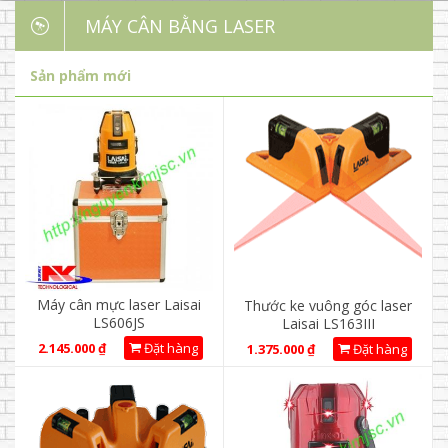
MÁY CÂN BẰNG LASER
Sản phẩm mới
Máy cân mực laser Laisai
Thước ke vuông góc laser
LS606JS
Laisai LS163III
2.145.000
₫
Đặt hàng
1.375.000
₫
Đặt hàng