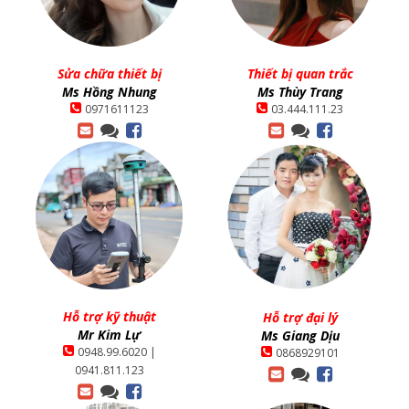
Sửa chữa thiết bị
Thiết bị quan trắc
Ms Hồng Nhung
Ms Thùy Trang
0971611123
03.444.111.23
Hỗ trợ kỹ thuật
Hỗ trợ đại lý
Mr Kim Lự
Ms Giang Dịu
0948.99.6020 |
0868929101
0941.811.123