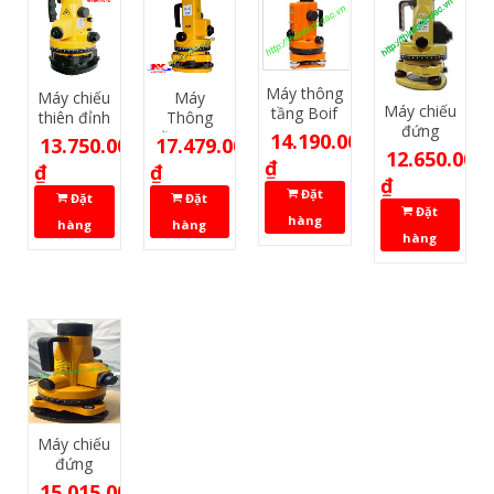
Máy thông
Máy chiếu
Máy
Máy chiếu
tầng Boif
thiên đỉnh
Thông
đứng
DZJ3
Tầng FOIF
14.190.000
13.750.000
17.479.000
DZJ300
12.650.000
DZJ2
₫
₫
₫
₫
Đặt
Đặt
Đặt
Đặt
hàng
hàng
hàng
hàng
Máy chiếu
đứng
DZJ20C
15.015.000