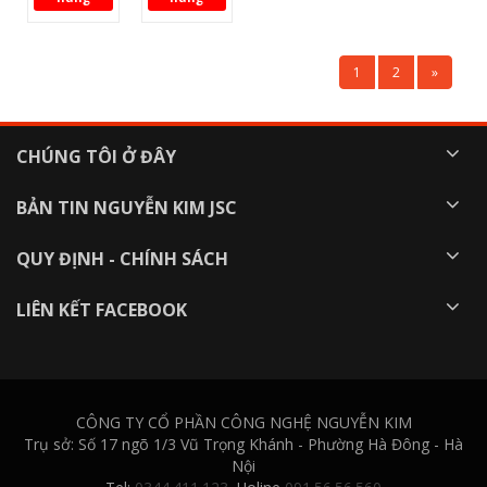
1
2
»
CHÚNG TÔI Ở ĐÂY
BẢN TIN NGUYỄN KIM JSC
QUY ĐỊNH - CHÍNH SÁCH
LIÊN KẾT FACEBOOK
CÔNG TY CỔ PHẦN CÔNG NGHỆ NGUYỄN KIM
Trụ sở: Số 17 ngõ 1/3 Vũ Trọng Khánh - Phường Hà Đông - Hà
Nội