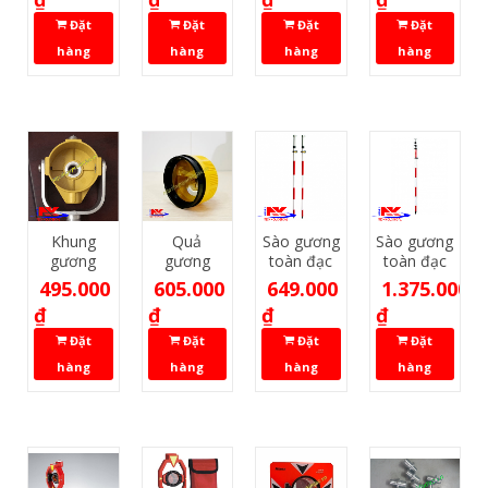
Đặt
Đặt
Đặt
Đặt
hàng
hàng
hàng
hàng
Khung
Quả
Sào gương
Sào gương
gương
gương
toàn đạc
toàn đạc
Topcon
Topcon 0
2m15
5m
495.000
605.000
649.000
1.375.000
khung
₫
₫
₫
₫
Đặt
Đặt
Đặt
Đặt
hàng
hàng
hàng
hàng