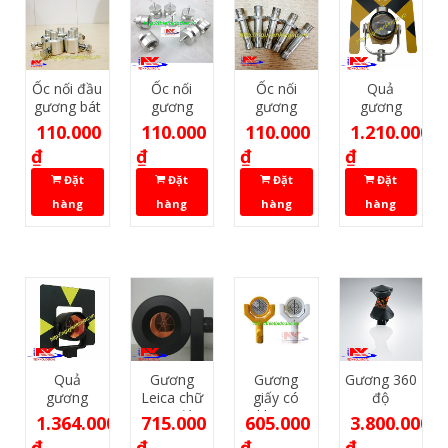
Ốc nối đầu
Ốc nối
Ốc nối
Quả
gương bát
gương
gương
gương
mini Leica
Leica
Topcon
110.000
110.000
110.000
1.210.000
₫
₫
₫
₫
Đặt
Đặt
Đặt
Đặt
hàng
hàng
hàng
hàng
Quả
Gương
Gương
Gương 360
gương
Leica chữ
giấy có
độ
Leica GPH-
L 90độ
khung
1.364.000
715.000
605.000
3.800.000
1
₫
₫
₫
₫