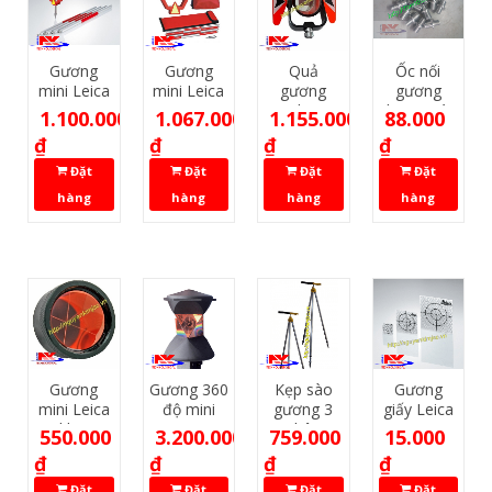
Gương
Gương
Quả
Ốc nối
mini Leica
mini Leica
gương
gương
GMP111
Nikon
dạng xoáy
1.100.000
1.067.000
1.155.000
88.000
₫
₫
₫
₫
Đặt
Đặt
Đặt
Đặt
hàng
hàng
hàng
hàng
Gương
Gương 360
Kẹp sào
Gương
mini Leica
độ mini
gương 3
giấy Leica
0 khung
chân
GZM
550.000
3.200.000
759.000
15.000
₫
₫
₫
₫
Đặt
Đặt
Đặt
Đặt