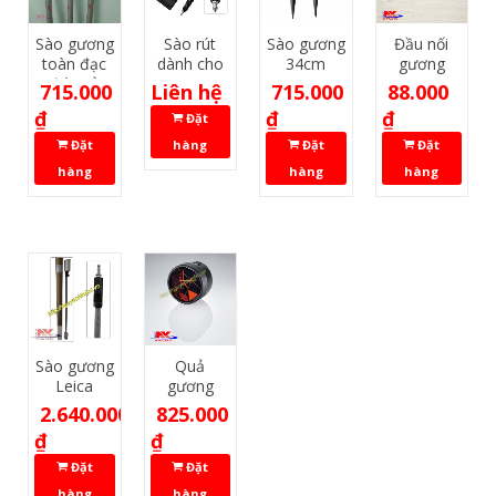
Sào gương
Sào rút
Sào gương
Đầu nối
toàn đạc
dành cho
34cm
gương
điện tử
GNSS
mini Leica
715.000
Liên hệ
715.000
88.000
Leica
₫
₫
₫
Đặt
Đặt
hàng
Đặt
Đặt
hàng
hàng
hàng
Sào gương
Quả
Leica
gương
GLS11
Leica 0
2.640.000
825.000
khung
₫
₫
Đặt
Đặt
hàng
hàng