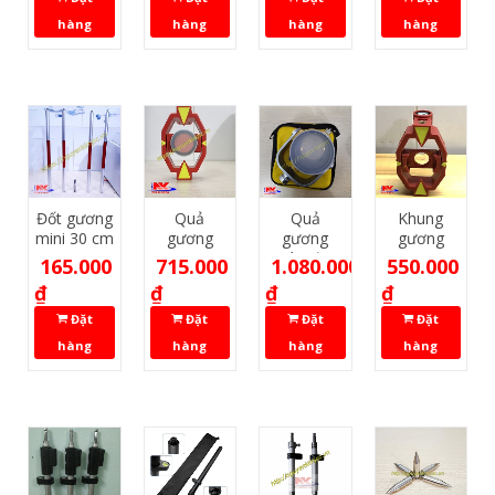
hàng
hàng
hàng
hàng
Đốt gương
Quả
Quả
Khung
mini 30 cm
gương
gương
gương
mini Leica
toàn đạc
mini Leica
165.000
715.000
1.080.000
550.000
TopCon
₫
₫
₫
₫
Đặt
Đặt
Đặt
Đặt
hàng
hàng
hàng
hàng