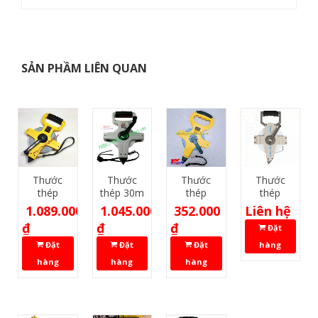
SẢN PHẦM LIÊN QUAN
Thước
Thước
Thước
Thước
thép
thép 30m
thép
thép
Tajima
Tajima
AONOW
Yamayo
1.089.000
1.045.000
352.000
Liên hệ
HSP 30m
HTN
50m
NR30
₫
₫
₫
Đặt
(NR50)
Đặt
Đặt
Đặt
hàng
hàng
hàng
hàng