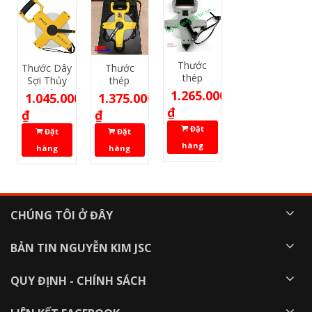
Thước
Thước Dây
Thước
thép
Sợi Thủy
thép
Tajima
Tinh
Tajima
1.265.000
1.045.000
1.375.000
50m HTN
Yamayo
HSP 50m
₫
₫
₫
OTR50M
Đặt
Đặt
Đặt
hàng
hàng
hàng
CHÚNG TÔI Ở ĐÂY
BẢN TIN NGUYỄN KIM JSC
QUY ĐỊNH - CHÍNH SÁCH