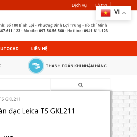
Dịch vụ
Hỗ trợ
VI
nh: Số 180 Bình Lợi - Phường Bình Lợi Trung - Hồ Chí Minh
867.611.123
- Mobile:
097.56.56.560
- Hotline:
0941.811.123
 AUTOCAD
LIÊN HỆ
G
THANH TOÁN KHI NHẬN HÀNG
 TS GKL211
oàn đạc Leica TS GKL211