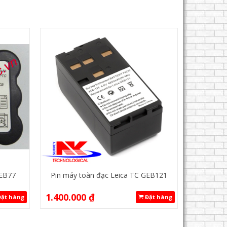
GEB77
Pin máy toàn đạc Leica TC GEB121
1.400.000
₫
ặt hàng
Đặt hàng