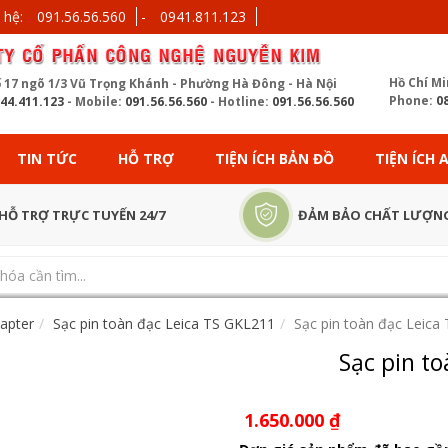
 hệ:
091.56.56.560
-
0941.811.123
Hồ Chí Mi
ố 17 ngõ 1/3 Vũ Trọng Khánh - Phường Hà Đông - Hà Nội
Phone:
0
44.411.123
- Mobile:
091.56.56.560
- Hotline:
091.56.56.560
TIN TỨC
HỖ TRỢ
TIỆN ÍCH BẢN ĐỒ
TIỆN ÍCH
HỖ TRỢ TRỰC TUYẾN 24/7
ĐẢM BẢO CHẤT LƯỢN
dapter
Sạc pin toàn đạc Leica TS GKL211
Sạc pin toàn đạc Leica
Sạc pin t
1.650.000
₫