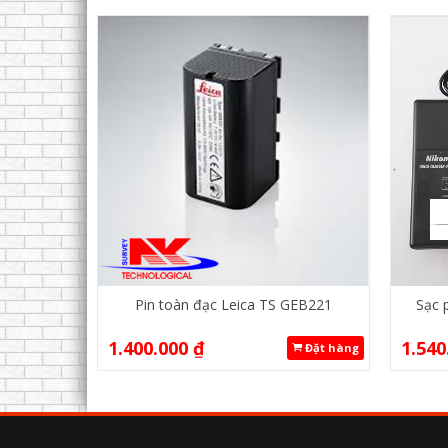
Pin toàn đạc Leica TS GEB221
Sạc 
1.400.000
₫
1.540
Đặt hàng