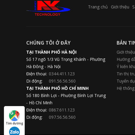
Trang chủ
Giới thiệu
S
CHÚNG TÔI Ở ĐÂY
BẢN TI
TẠI THÀNH PHỐ HÀ NỘI
Giới thiệu
Số 17 ngõ 1/3 Vũ Trọng Khánh - Phường
Hướng dẫ
Hà Đông - Hà Nội
Ý kiến k
Điện thoại:
0344.411.123
Tin thị t
Di động:
091.56.56.560
Tuyển d
TẠI THÀNH PHỐ HỒ CHÍ MINH
Hệ thống
Số 180 Bình Lợi - Phường Bình Lợi Trung
- Hồ Chí Minh
Điện thoại:
0867.611.123
Di động:
097.56.56.560
Tìm đường