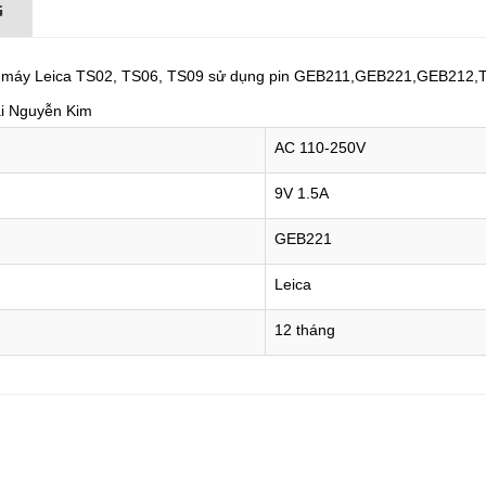
G
oại máy Leica TS02, TS06, TS09 sử dụng pin GEB211,GEB221,GEB212,T
ại Nguyễn Kim
AC 110-250V
9V 1.5A
GEB221
Leica
12 tháng