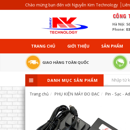
Chào mừng bạn đến với Nguyễn Kim Technology
Liên
Hà Nội: S
Phone:
03
TRANG CHỦ
GIỚI THIỆU
SẢN PHẨM
GIAO HÀNG TOÀN QUỐC
DANH MỤC SẢN PHẨM
Trang chủ
PHỤ KIỆN MÁY ĐO ĐẠC
Pin - Sạc - A