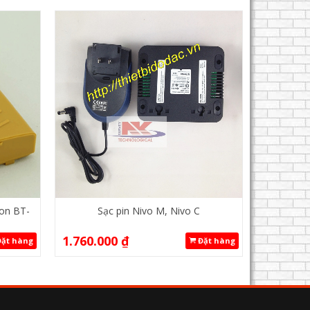
con BT-
Sạc pin Nivo M, Nivo C
1.760.000
₫
ặt hàng
Đặt hàng