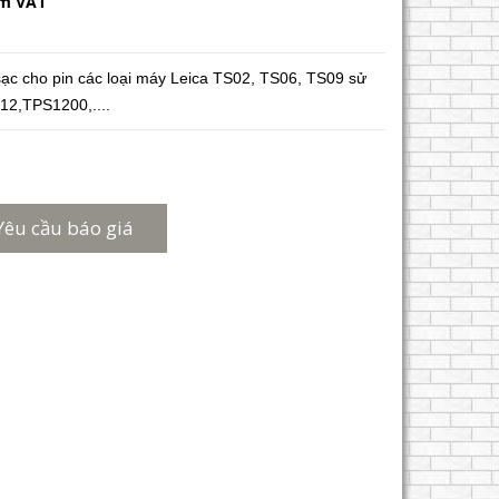
ồm VAT
ạc cho pin các loại máy Leica TS02, TS06, TS09 sử
2,TPS1200,....
Yêu cầu báo giá