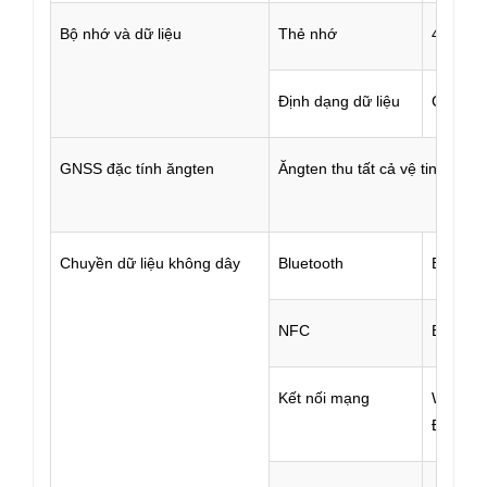
Bộ nhớ và dữ liệu
Thẻ nhớ
4G
Định dạng dữ liệu
CMR,C
GNSS đặc tính ăngten
Ăngten thu tất cả vệ tinh，kh
Chuyền dữ liệu không dây
Bluetooth
Bluetoo
NFC
Bluetoo
Kết nối mạng
WCDMA
Đặt CD