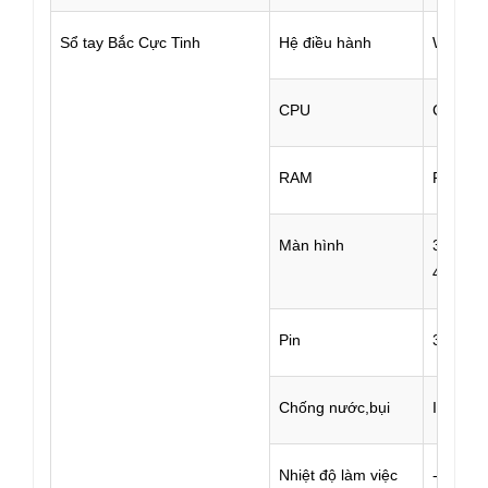
Sổ tay Bắc Cực Tinh
Hệ điều hành
Windows
CPU
Cortex
RAM
RAM:51
Màn hình
3.7 Inc
480×64
Pin
3.7v，4
Chống nước,bụi
IP67
Nhiệt độ làm việc
-20～+