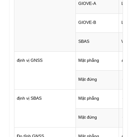
GIOVE-A
L1 BOC
GIOVE-B
L1 CBO
SBAS
WASS
định vị GNSS
Mặt phẳng
±(0.25
Mặt đứng
＜5m 3
định vị SBAS
Mặt phẳng
＜1m 3
Mặt đứng
＜5m 3
Đo tĩnh GNSS
Mặt phẳng
±(2.5m