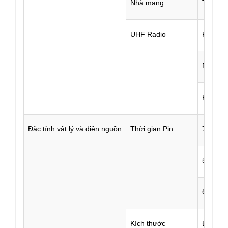
Nhà mạng
TrimTa
UHF Radio
Radio t
Radio n
Kênh là
Đặc tính vật lý và điện nguồn
Thời gian Pin
7h（đo 
5h（Rad
6h（đo 
Kích thước
Đường 