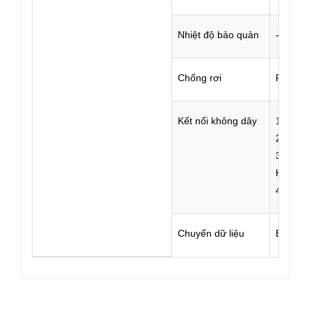
Nhiệt độ bảo quản
-30～+
Chống rơi
Rơi tự 
Kết nối không dây
1)Bluet
2）RFID 
3）tiêu 
Hỗ trợ
4）OTG 
Chuyển dữ liệu
Bàn phí