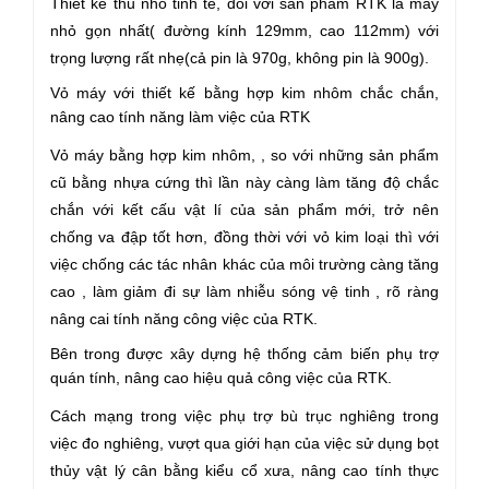
Thiết kế thủ nhỏ tinh tế, đối với sản phẩm RTK là máy
nhỏ gọn nhất( đường kính 129mm, cao 112mm) với
trọng lượng rất nhẹ(cả pin là 970g, không pin là 900g).
Vỏ máy với thiết kế bằng hợp kim nhôm chắc chắn,
nâng cao tính năng làm việc của RTK
Vỏ máy bằng hợp kim nhôm, , so với những sản phẩm
cũ bằng nhựa cứng thì lần này càng làm tăng độ chắc
chắn với kết cấu vật lí của sản phẩm mới, trở nên
chống va đập tốt hơn, đồng thời với vỏ kim loại thì với
việc chống các tác nhân khác của môi trường càng tăng
cao , làm giảm đi sự làm nhiễu sóng vệ tinh , rõ ràng
nâng cai tính năng công việc của RTK.
Bên trong được xây dựng hệ thống cảm biến phụ trợ
quán tính, nâng cao hiệu quả công việc của RTK.
Cách mạng trong việc phụ trợ bù trục nghiêng trong
việc đo nghiêng, vượt qua giới hạn của việc sử dụng bọt
thủy vật lý cân bằng kiểu cổ xưa, nâng cao tính thực