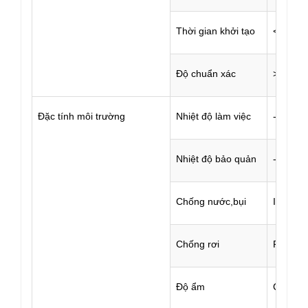
Thời gian khởi tạo
<10s
Độ chuẩn xác
>99.99
Đặc tính môi trường
Nhiệt độ làm việc
-30℃～
Nhiệt độ bảo quản
-40℃～
Chống nước,bụi
IP67
Chống rơi
Rơi tự 
Độ ẩm
Chống 