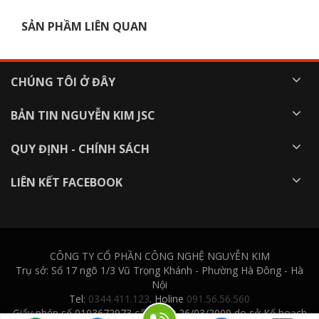
SẢN PHẦM LIÊN QUAN
CHÚNG TÔI Ở ĐÂY
BẢN TIN NGUYỄN KIM JSC
QUY ĐỊNH - CHÍNH SÁCH
LIÊN KẾT FACEBOOK
CÔNG TY CỔ PHẦN CÔNG NGHỆ NGUYỄN KIM
Trụ sở: Số 17 ngõ 1/3 Vũ Trọng Khánh - Phường Hà Đông - Hà
Nội
Tel:
0344.411.123
. Holine
091.56.56.560
Giấy phép số 0103672973 cấp ngày 26/03/2009 do sở Kế hoạch