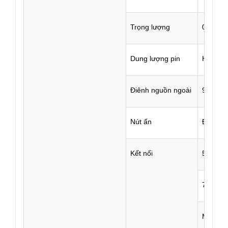
Trọng lượng
0.97kg
Dung lượng pin
Hai pin
Điênh nguồn ngoài
9-25VDC
Nút ấn
Đa chứ
Kết nối
5PIN
7PIN
Một đầu 