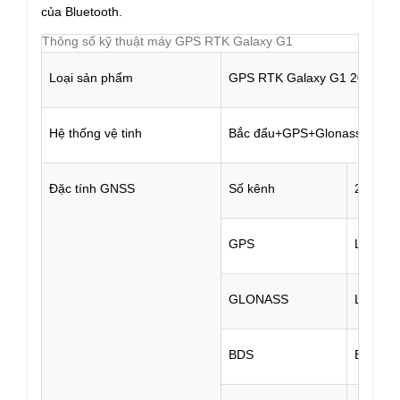
của Bluetooth.
Thông số kỹ thuật máy GPS RTK Galaxy G1
Loại sản phẩm
GPS RTK Galaxy G1 2015
Hệ thống vệ tinh
Bắc đẩu+GPS+Glonass+Galil
Đặc tính GNSS
Số kênh
220
GPS
L1 C/
GLONASS
L1 C/A
BDS
B1，B2