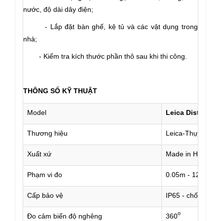
nước, độ dài dây điện;
- Lắp đặt bàn ghế, kệ tủ và các vật dụng trong
nhà;
- Kiểm tra kích thước phần thô sau khi thi công.
THÔNG SỐ KỸ THUẬT
TM
Model
Leica Disto
X3
Thương hiệu
Leica-Thụy Sĩ
Xuất xứ
Made in Hungary 
Phạm vi đo
0.05m - 120m
Cấp bảo vệ
IP65 - chống sốc,
o
Đo cảm biến độ nghêng
360