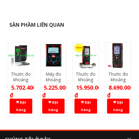
SẢN PHẦM LIÊN QUAN
Thước đo
Máy đo
Thước đo
Thước đo
khoảng
khoảng
khoảng
khoảng
cách laser
cách cầm
cách laser
cách laser
5.702.400
5.225.000
15.950.000
8.690.000
Leica
tay leser
Leica
LEICA
₫
₫
₫
₫
DISTO D2
Leica
Disto
DISTO X3
New
Disto
D510
Đặt
Đặt
Đặt
Đặt
-100m
D210
hàng
hàng
hàng
hàng