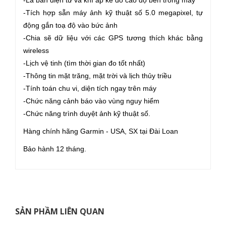
-La bàn điện tử và khí áp kế đo cao độ bên trong máy
-Tích hợp sẵn máy ảnh kỹ thuật số 5.0 megapixel, tự
động gắn toạ độ vào bức ảnh
-Chia sẽ dữ liệu với các GPS tương thích khác bằng
wireless
-Lịch vệ tinh (tìm thời gian đo tốt nhất)
-Thông tin mặt trăng, mặt trời và lịch thủy triều
-Tính toán chu vi, diện tích ngay trên máy
-Chức năng cảnh báo vào vùng nguy hiểm
-Chức năng trình duyệt ảnh kỹ thuật số.
Hàng chính hãng Garmin - USA, SX tại Đài Loan
Bảo hành 12 tháng.
SẢN PHẦM LIÊN QUAN