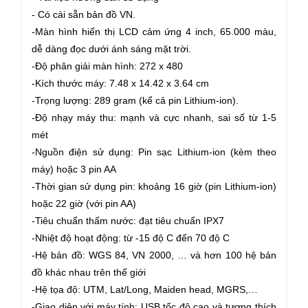
- Có cài sẵn bản đồ VN.
-Màn hình hiển thị LCD cảm ứng 4 inch, 65.000 màu,
dễ dàng đọc dưới ánh sáng mặt trời.
-Độ phân giải màn hình: 272 x 480
-Kích thước máy: 7.48 x 14.42 x 3.64 cm
-Trọng lượng: 289 gram (kể cả pin Lithium-ion).
-Độ nhạy máy thu: mạnh và cực nhanh, sai số từ 1-5
mét
-Nguồn điện sử dụng: Pin sạc Lithium-ion (kèm theo
máy) hoặc 3 pin AA
-Thời gian sử dụng pin: khoảng 16 giờ (pin Lithium-ion)
hoặc 22 giờ (với pin AA)
-Tiêu chuẩn thấm nước: đạt tiêu chuẩn IPX7
-Nhiệt độ hoạt động: từ -15 độ C đến 70 độ C
-Hệ bản đồ: WGS 84, VN 2000, … và hơn 100 hệ bản
đồ khác nhau trên thế giới
-Hệ tọa độ: UTM, Lat/Long, Maiden head, MGRS,…
-Giao diện với máy tính: USB tốc độ cao và tương thích