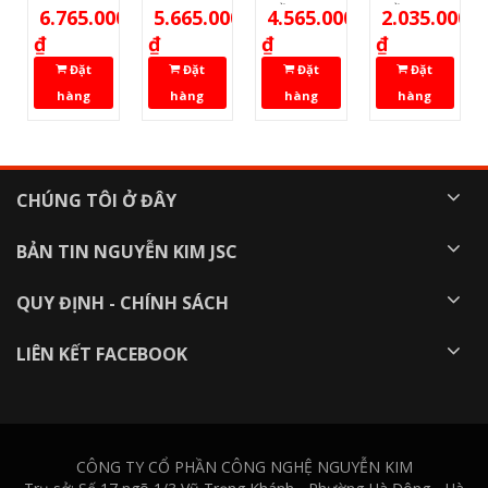
BHCNAV
BHCNAV
cầm tay
cầm tay
6.765.000
5.665.000
4.565.000
2.035.000
F70
F60
BHCNAV
BHCNAV
₫
₫
₫
₫
F30
F110
Đặt
Đặt
Đặt
Đặt
hàng
hàng
hàng
hàng
CHÚNG TÔI Ở ĐÂY
BẢN TIN NGUYỄN KIM JSC
QUY ĐỊNH - CHÍNH SÁCH
LIÊN KẾT FACEBOOK
CÔNG TY CỔ PHẦN CÔNG NGHỆ NGUYỄN KIM