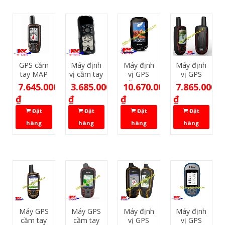
GPS cầm
Máy định
Máy định
Máy định
tay MAP
vị cầm tay
vị GPS
vị GPS
64s
GPS 72H
cầm tay
BHCNAV
7.645.000
3.685.000
10.670.000
7.865.000
Garmin
Garmin
Garmin
F78
₫
₫
₫
₫
(Ngừng
Oregon®
sản xuất)
750
Đặt
Đặt
Đặt
Đặt
(Ngừng
hàng
hàng
hàng
hàng
sản xuất)
Máy GPS
Máy GPS
Máy định
Máy định
cầm tay
cầm tay
vị GPS
vị GPS