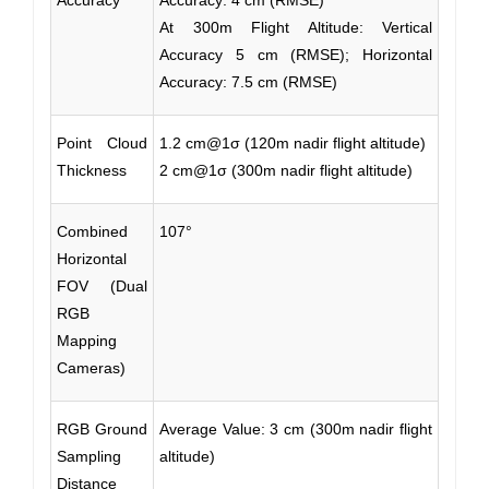
At 300m Flight Altitude: Vertical
Accuracy 5 cm (RMSE); Horizontal
Accuracy: 7.5 cm (RMSE)
Point Cloud
1.2 cm@1σ (120m nadir flight altitude)
Thickness
2 cm@1σ (300m nadir flight altitude)
Combined
107°
Horizontal
FOV (Dual
RGB
Mapping
Cameras)
RGB Ground
Average Value: 3 cm (300m nadir flight
Sampling
altitude)
Distance