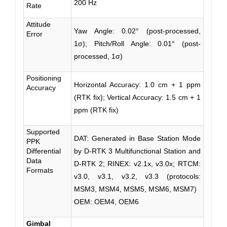
200 Hz
Rate
Attitude
Yaw Angle: 0.02° (post-processed,
Error
1σ); Pitch/Roll Angle: 0.01° (post-
processed, 1σ)
Positioning
Horizontal Accuracy: 1.0 cm + 1 ppm
Accuracy
(RTK fix); Vertical Accuracy: 1.5 cm + 1
ppm (RTK fix)
Supported
DAT: Generated in Base Station Mode
PPK
Differential
by D-RTK 3 Multifunctional Station and
Data
D-RTK 2; RINEX: v2.1x, v3.0x; RTCM:
Formats
v3.0, v3.1, v3.2, v3.3 (protocols:
MSM3, MSM4, MSM5, MSM6, MSM7)
OEM: OEM4, OEM6
Gimbal