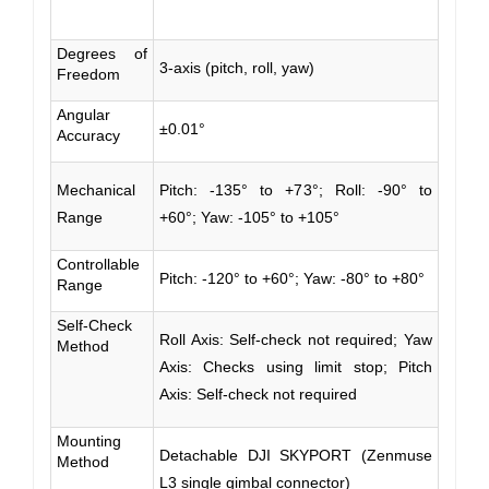
Degrees of
3-axis (pitch, roll, yaw)
Freedom
Angular
±0.01°
Accuracy
Mechanical
Pitch: -135° to +73°; Roll: -90° to
Range
+60°; Yaw: -105° to +105°
Controllable
Pitch: -120° to +60°; Yaw: -80° to +80°
Range
Self-Check
Roll Axis: Self-check not required; Yaw
Method
Axis: Checks using limit stop; Pitch
Axis: Self-check not required
Mounting
Detachable DJI SKYPORT (Zenmuse
Method
L3 single gimbal connector)