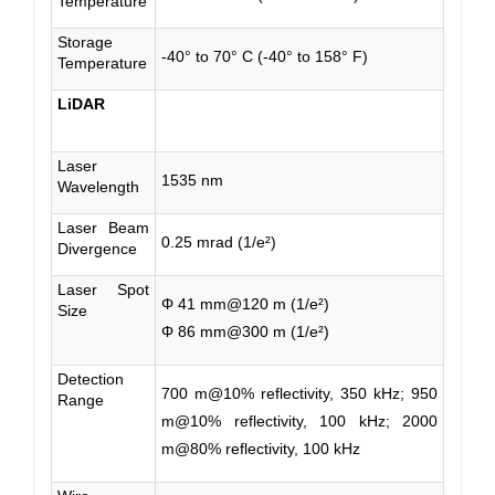
Temperature
Storage
-40° to 70° C (-40° to 158° F)
Temperature
LiDAR
Laser
1535 nm
Wavelength
Laser Beam
0.25 mrad (1/e²)
Divergence
Laser Spot
Φ 41 mm@120 m (1/e²)
Size
Φ 86 mm@300 m (1/e²)
Detection
700 m@10% reflectivity, 350 kHz; 950
Range
m@10% reflectivity, 100 kHz; 2000
m@80% reflectivity, 100 kHz