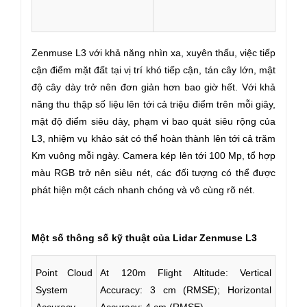
Zenmuse L3 với khả năng nhìn xa, xuyên thấu, việc tiếp
cận điểm mặt đất tại vị trí khó tiếp cận, tán cây lớn, mật
độ cây dày trở nên đơn giản hơn bao giờ hết. Với khả
năng thu thập số liệu lên tới cả triệu điểm trên mỗi giây,
mật độ điểm siêu dày, phạm vi bao quát siêu rộng của
L3, nhiệm vụ khảo sát có thể hoàn thành lên tới cả trăm
Km vuông mỗi ngày. Camera kép lên tới 100 Mp, tổ hợp
màu RGB trở nên siêu nét, các đối tượng có thể được
phát hiện một cách nhanh chóng và vô cùng rõ nét.
Một số thông số kỹ thuật của Lidar Zenmuse L3
Point Cloud
At 120m Flight Altitude: Vertical
System
Accuracy: 3 cm (RMSE); Horizontal
Accuracy
Accuracy: 4 cm (RMSE)