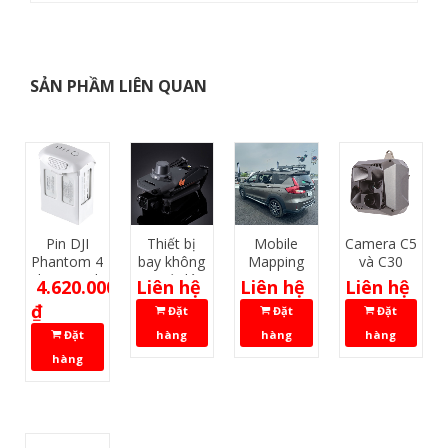
SẢN PHẦM LIÊN QUAN
Pin DJI
Thiết bị
Mobile
Camera C5
Phantom 4
bay không
Mapping
và C30
| 4 PRO |
người lái
Au20
4.620.000
Liên hệ
Liên hệ
Liên hệ
4 RTK
Mavic 3E
₫
Đặt
Đặt
Đặt
(5870mAh
15.2V) |
Đặt
hàng
hàng
hàng
Chính hãng
hàng