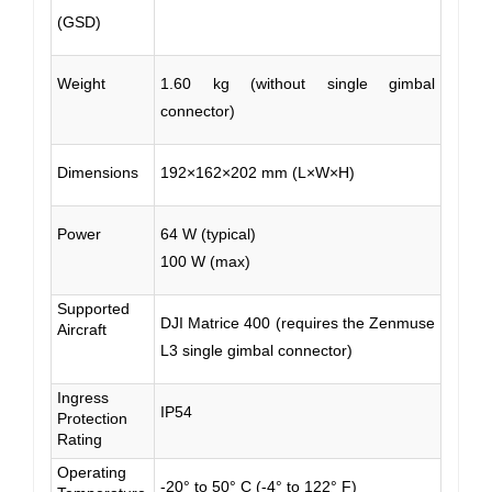
(GSD)
Weight
1.60 kg (without single gimbal
connector)
Dimensions
192×162×202 mm (L×W×H)
Power
64 W (typical)
100 W (max)
Supported
DJI Matrice 400 (requires the Zenmuse
Aircraft
L3 single gimbal connector)
Ingress
IP54
Protection
Rating
Operating
-20° to 50° C (-4° to 122° F)