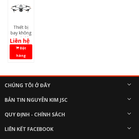
Thiết bị
bay không
người lái
Liên hệ
DJI Matrice
Đặt
4
hàng
CHÚNG TÔI Ở ĐÂY
BẢN TIN NGUYỄN KIM JSC
QUY ĐỊNH - CHÍNH SÁCH
LIÊN KẾT FACEBOOK