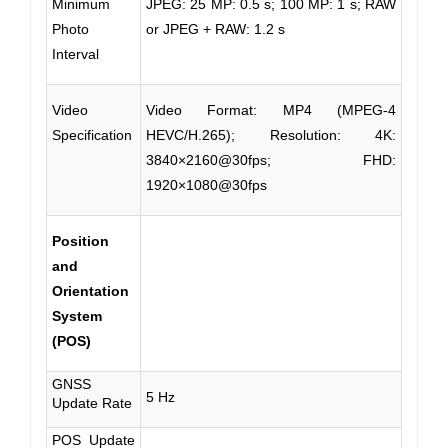
Minimum
JPEG: 25 MP: 0.5 s; 100 MP: 1 s; RAW
Photo
or JPEG + RAW: 1.2 s
Interval
Video
Video Format: MP4 (MPEG-4
Specification
HEVC/H.265); Resolution: 4K:
3840×2160@30fps; FHD:
1920×1080@30fps
Position
and
Orientation
System
(POS)
GNSS
5 Hz
Update Rate
POS Update