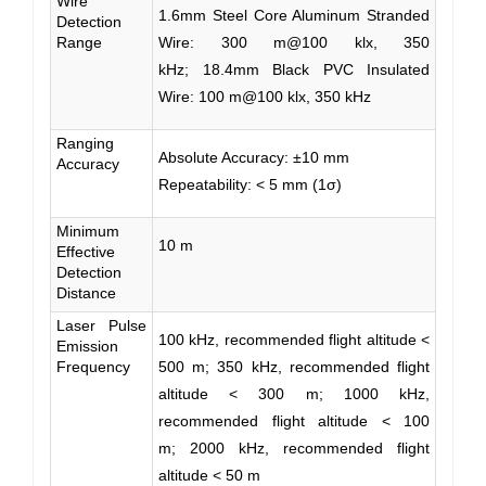
Wire
1.6mm Steel Core Aluminum Stranded
Detection
Range
Wire: 300 m@100 klx, 350
kHz; 18.4mm Black PVC Insulated
Wire: 100 m@100 klx, 350 kHz
Ranging
Absolute Accuracy: ±10 mm
Accuracy
Repeatability: < 5 mm (1σ)
Minimum
10 m
Effective
Detection
Distance
Laser Pulse
100 kHz, recommended flight altitude <
Emission
Frequency
500 m; 350 kHz, recommended flight
altitude < 300 m; 1000 kHz,
recommended flight altitude < 100
m; 2000 kHz, recommended flight
altitude < 50 m